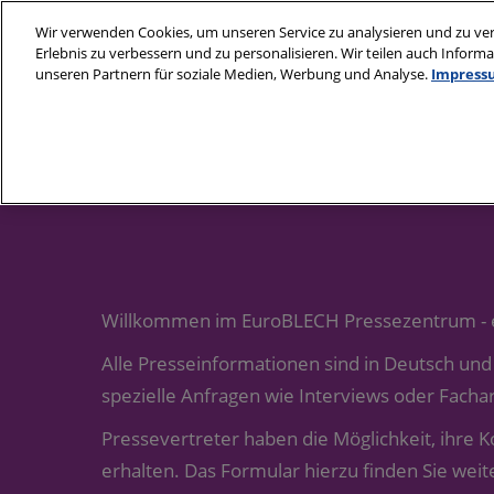
Weiter
Wir verwenden Cookies, um unseren Service zu analysieren und zu ver
zum
Erlebnis zu verbessern und zu personalisieren. Wir teilen auch Infor
20. - 23. Oktob
Inhalt
unseren Partnern für soziale Medien, Werbung und Analyse.
Impress
Deutsche Mess
Über uns
Besuchen
Ausste
Medienpartner
Besuch vorbereite
Ge
„Y
Veranstaltungsort
anreise
Au
Unterkunft buche
Sp
Willkommen im EuroBLECH Pressezentrum - ers
Smart Badge | Coll
Code
Alle Presseinformationen sind in Deutsch und 
spezielle Anfragen wie Interviews oder Fachart
Presse und Medien
Pressevertreter haben die Möglichkeit, ihre
erhalten. Das Formular hierzu finden Sie weit