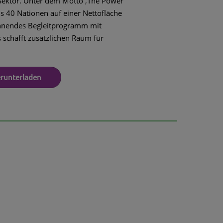
Sektor. Unter dem Motto ‚The Power
us 40 Nationen auf einer Nettofläche
nnendes Begleitprogramm mit
chafft zusätzlichen Raum für
erunterladen