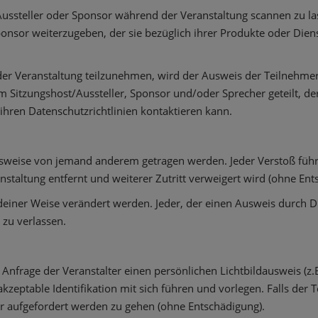
ussteller oder Sponsor während der Veranstaltung scannen zu las
nsor weiterzugeben, der sie bezüglich ihrer Produkte oder Dien
 der Veranstaltung teilzunehmen, wird der Ausweis der Teilnehm
Sitzungshost/Aussteller, Sponsor und/oder Sprecher geteilt, der
ihren Datenschutzrichtlinien kontaktieren kann.
usweise von jemand anderem getragen werden. Jeder Verstoß führ
nstaltung entfernt und weiterer Zutritt verweigert wird (ohne Ent
einer Weise verändert werden. Jeder, der einen Ausweis durch Die
 zu verlassen.
f Anfrage der Veranstalter einen persönlichen Lichtbildausweis (z.
zeptable Identifikation mit sich führen und vorlegen. Falls der T
er aufgefordert werden zu gehen (ohne Entschädigung).