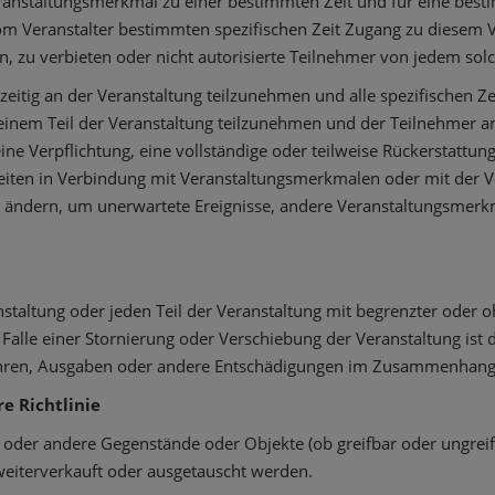
eranstaltungsmerkmal zu einer bestimmten Zeit und für eine best
om Veranstalter bestimmten spezifischen Zeit Zugang zu diesem 
gern, zu verbieten oder nicht autorisierte Teilnehmer von jedem s
tzeitig an der Veranstaltung teilzunehmen und alle spezifischen Zei
inem Teil der Veranstaltung teilzunehmen und der Teilnehmer ansc
ine Verpflichtung, eine vollständige oder teilweise Rückerstattung
iten in Verbindung mit Veranstaltungsmerkmalen oder mit der Ver
ändern, um unerwartete Ereignisse, andere Veranstaltungsmerkmal
ranstaltung oder jeden Teil der Veranstaltung mit begrenzter od
 Falle einer Stornierung oder Verschiebung der Veranstaltung ist d
hren, Ausgaben oder andere Entschädigungen im Zusammenhang 
e Richtlinie
 oder andere Gegenstände oder Objekte (ob greifbar oder ungreifb
eiterverkauft oder ausgetauscht werden.