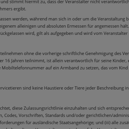
nd stimmt hiermit zu, dass der Veranstalter nicht verantwortlich 
hmers ergibt.
lassen werden, während man sich in oder um die Veranstaltung be
eigenem alleinigen und absoluten Ermessen für angemessen hält. 
ückgelassen wird, gilt als aufgegeben und wird vom Veranstalter
 teilnehmen ohne die vorherige schriftliche Genehmigung des Ver
ter 16 Jahren teilnimmt, ist allein verantwortlich für seine Kinder
ne Mobiltelefonnummer auf ein Armband zu setzen, das vom Kind 
cetieren sind keine Haustiere oder Tiere jeder Beschreibung in 
lichtet, diese Zulassungsrichtlinie einzuhalten und sich entsprech
en, Codes, Vorschriften, Standards und/oder gerichtlichen/adminis
rderungen für ausländische Staatsangehörige; und (iii) alle zusät