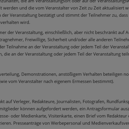
nzuhalten, die am Veranstaltungsort oder auf der Veranstaltungsw
lt werden und die vom Veranstalter von Zeit zu Zeit aktualisier
 der Veranstaltung bestätigt und stimmt der Teilnehmer zu, dass e
 verhalten wird.
hmer der Veranstaltung, einschließlich, aber nicht beschränkt auf A
tragnehmer, Freiwillige, Sicherheit und/oder alle anderen Teilneh
er Teilnahme an der Veranstaltung oder jedem Teil der Veranstalt
n, die an der Veranstaltung oder jedem Teil der Veranstaltung te
verteilung, Demonstrationen, anstößigem Verhalten beteiligen no
en (wie vom Veranstalter nach eigenem Ermessen bestimmt).
kt auf Verleger, Redakteure, Journalisten, Fotografen, Rundfunk
emitglieder können aufgefordert werden, ein Antragsformular aus
sse- oder Medienkarte, Visitenkarte, einen Brief vom Redakteur o
ifizieren. Presseanträge von Werbepersonal und Medienverkaufsver