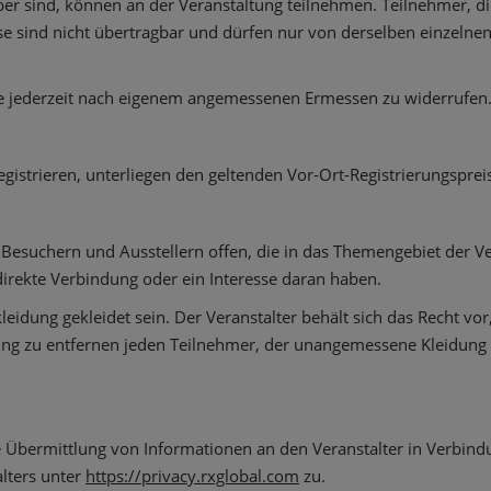
aber sind, können an der Veranstaltung teilnehmen. Teilnehmer, 
se sind nicht übertragbar und dürfen nur von derselben einzelnen
ise jederzeit nach eigenem angemessenen Ermessen zu widerrufen
egistrieren, unterliegen den geltenden Vor-Ort-Registrierungsprei
en Besuchern und Ausstellern offen, die in das Themengebiet der 
direkte Verbindung oder ein Interesse daran haben.
leidung gekleidet sein. Der Veranstalter behält sich das Recht v
ng zu entfernen jeden Teilnehmer, der unangemessene Kleidung o
e Übermittlung von Informationen an den Veranstalter in Verbin
lters unter
https://privacy.rxglobal.com
zu.