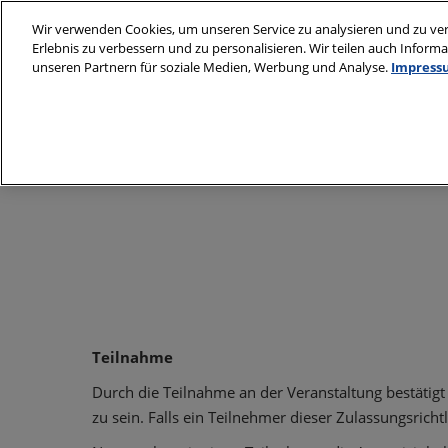
Weiter
Wir verwenden Cookies, um unseren Service zu analysieren und zu ver
zum
Erlebnis zu verbessern und zu personalisieren. Wir teilen auch Infor
20. - 23. Oktob
Inhalt
unseren Partnern für soziale Medien, Werbung und Analyse.
Impress
Deutsche Mess
Über uns
Besuchen
Auss
Medienpartner
Besuch vorberei
Veranstaltungso
anreise
Unterkunft buch
Smart Badge | Co
Code
Teilnahme
Presse und Medi
Durch die Teilnahme an der Veranstaltung bestätigt 
zu sein. Falls ein Teilnehmer dieser Zulassungsricht